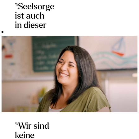
“Seelsorge
ist auch
in dieser
Zeit
wahnsinnig
gefragt.
Interessierten
empfehle
ich: Lernt
Kirche
kennen -
und lernt
sie auch
“Wir sind
noch
keine
einmal