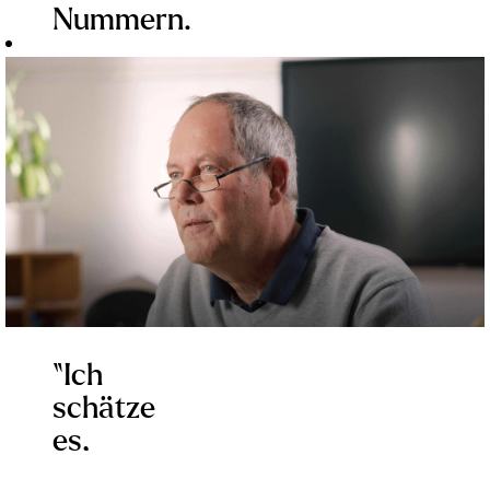
Nummern.
anders
Wir sind
kennen."
Menschen
- Alois
mit
Emslander,
Namen
Seelsorger
und
in der
Hintergrund."
Erzdiözese
- Maria
München
Cusati-
und
Frank, Lehrerin
Freising.
in der
Mehr
“Ich
Erzdiözese
erfahren
schätze
München
es,
und
wahnsinnig
Freising.