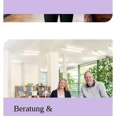
Hueck,
Berater in
der
Erzdiözese
München
und
Freising.
Mehr
erfahren
Beratung &