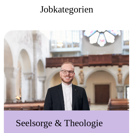
viele
Mehr
Jobkategorien
Freiheiten
erfahren
für meine
Tätigkeit
zu haben.
Und das
in einem
sicheren
Umfeld
mit einem
sehr
fairen
Dienstgeber.“
-
Seelsorge & Theologie
Gerhardt